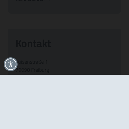
Kontakt
Luisenstraße 1
79098 Freiburg
Fon: +49-761-28 60 00
Fax: +49-761-3 12 19
info@horstschaefer-orthopaedie.de
www.horstschaefer-orthopaedie.de